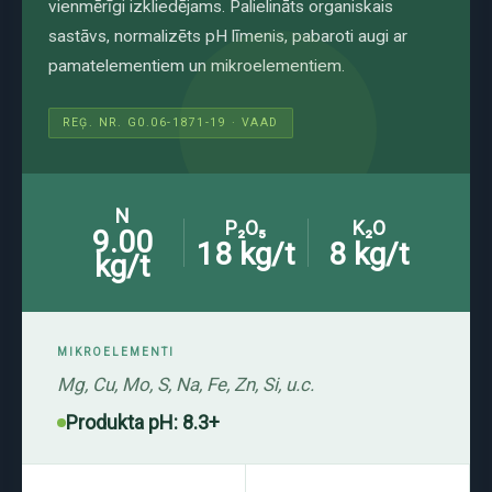
vienmērīgi izkliedējams. Palielināts organiskais
sastāvs, normalizēts pH līmenis, pabaroti augi ar
pamatelementiem un mikroelementiem.
REĢ. NR. G0.06-1871-19 · VAAD
N
P₂O₅
K₂O
9.00
18 kg/t
8 kg/t
kg/t
MIKROELEMENTI
Mg, Cu, Mo, S, Na, Fe, Zn, Si, u.c.
Produkta pH:
8.3+