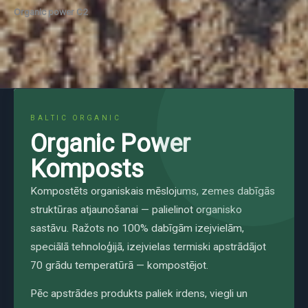
Organic power C2
BALTIC ORGANIC
Organic Power
Komposts
Kompostēts organiskais mēslojums, zemes dabīgās
struktūras atjaunošanai — palielinot organisko
sastāvu. Ražots no 100% dabīgām izejvielām,
speciālā tehnoloģijā, izejvielas termiski apstrādājot
70 grādu temperatūrā — kompostējot.
Pēc apstrādes produkts paliek irdens, viegli un