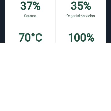
37%
35%
Sausna
Organiskās vielas
70°C
100%
Apstrādes temperatūra
Dabīgas izejvielas
PRIEKŠROCĪBAS
Augsne paliek noturīgāka pret eroziju
Palielinās augsnes spēja regulēt mitrumu